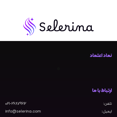
دهان‌شویه‌های درمانی حاوی
فلوراید و ضد باکتری تا محصولات
طبیعی و خوشبوکننده، انتخاب
صحیح نیازمند درک درست از انواع،
ترکیبات و کاربردهای آن است. در این
محتوا، به بررسی جامع دهان‌شویه،
نماد اعتماد
انواع آن، نحوه صحیح استفاده و نکات
کلیدی برای انتخاب محصول مناسب
می‌پردازیم.
تاریخچه و تحول دهان‌ شویه
ارتباط با ما
از گذشته تا امروز
تلفن:
021-26879612
استفاده از محلول‌ های شستشوی
ایمیل:
info@selerina.com