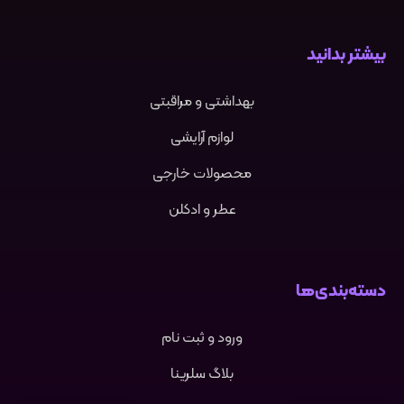
دهان به هزاران سال پیش
بازمی‌گردد. در تمدن‌ های باستانی
بیشتر بدانید
مانند مصر، چین و هند، از ترکیبات
گیاهی و مواد طبیعی مانند نعناع،
بهداشتی و مراقبتی
میخک، دارچین و نمک برای
لوازم آرایشی
شستشوی دهان و خوشبو کردن
محصولات خارجی
نفس استفاده می‌شد.
در قرن هفدهم، پزشکان اروپایی
عطر و ادکلن
استفاده از ادرار را به عنوان دهان‌شویه
به دلیل خاصیت آمونیاکی آن توصیه
دسته‌بندی‌ها
می‌کردند. تحول اصلی در قرن نوزدهم
با تولید اولین دهان‌ شویه‌ های
ورود و ثبت نام
تجاری مانند “Listerine” به عنوان
بلاگ سلرینا
یک ضدعفونی‌کننده جراحی آغاز شد