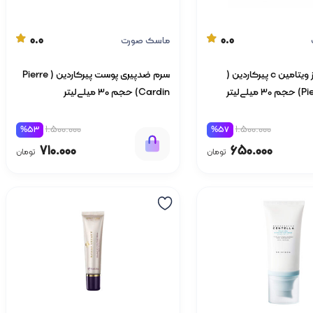
0.0
0.0
ماسک صورت
سرم جوانساز ویتامین c پیرکاردین (
سرم ضدپیری پوست پیرکاردین ( Pierre
ی‌لیتر
Cardin) حجم 30 میلی‌لیتر
1.500.000
1.500.000
%53
%57
710.000
650.000
تومان
تومان