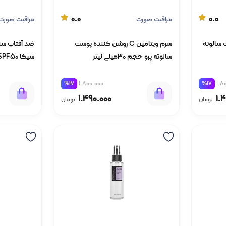
0.0
0.0
مراقبت صورت
مراقبت صورت
COLLAG پوست سالوته
سرم ویتامین C روشن کننده پوست
سالوته پرو حجم 30میلی لیتر
سیکا SPF50 حجم 50 میل
1.800.000
1.8
%17
%17
1.490.000
1.
تومان
تومان