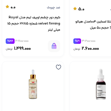
0.0
ضد چروک
5.0
کرم دور چشم اوریف لیم مدل Royal
ضد آفتاب سنتلا اسکین 1004مدل هیالو
velvet firming شماره 22815 حجم 15
میلی‌ لیتر
3.200.000
2.700.000
%19
%44
2.600.000
1.499.000
تومان
تومان