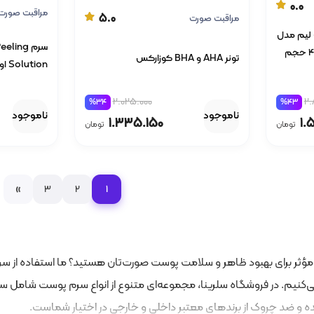
0.0
مراقبت صورت
5.0
مراقبت صورت
 لیم مدل
سرم ing
OPTIMALS Age شماره 42550 حجم
تونر AHA و BHA کوزارکس
Solution اوردینری
2.025.000
2.
%34
%43
ناموجود
ناموجود
1.335.150
1.
تومان
تومان
»
3
2
1
ار مؤثر برای بهبود ظاهر و سلامت پوست صورت‌تان هستید؟ ما استفاده از س
‌کنیم. در فروشگاه سلرینا، مجموعه‌ای متنوع از انواع سرم پوست شامل سر
ه و ضد چروک از برندهای معتبر داخلی و خارجی در اختیار شماست.