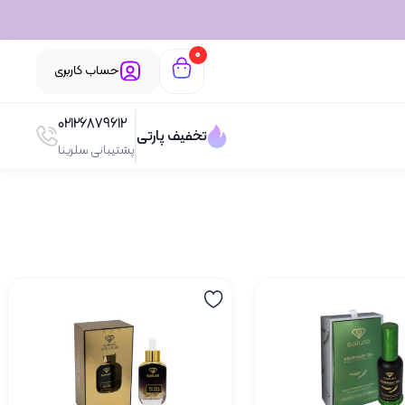
0
حساب کاربری
02126879612
تخفیف پارتی
پشتیبانی سلرینا