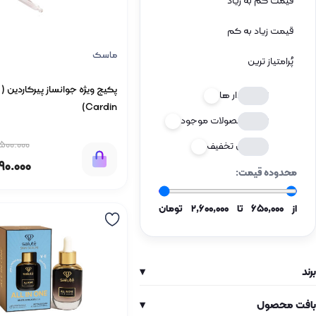
قیمت کم به زیاد
قیمت زیاد به کم
ماسک
پُرامتیاز ترین
تخفیف‌دار ها
Cardin)
فقط محصولات موجود
500.000
بیشترین تخفیف
990.000
محدوده قیمت:
از
۶۵۰٬۰۰۰
تا
۲٬۶۰۰٬۰۰۰
تومان
برند
▾
Pierre Cardin
3 عدد
بافت محصول
▾