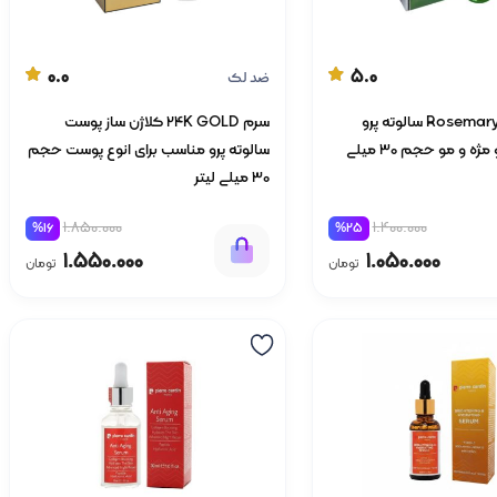
0.0
5.0
ضد لک
روغن رزماری Rosemary سالوته پرو
سرم 24K GOLD کلاژن ساز پوست
مناسب ابرو و مژه و مو حجم 30 میلی
سالوته پرو مناسب برای انوع پوست حجم
30 میلی لیتر
1.850.000
1.400.000
%16
%25
1.550.000
1.050.000
تومان
تومان