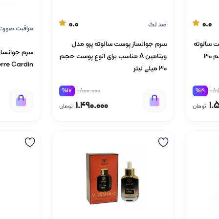
0.0
0.0
ضد لک
مراقبت صورت
 All-in-One پوست سالوته
سرم جوانساز پوست سالوته پرو مدل
پرو مناسب برای انوع پوست حجم 30
ویتامین A مناسب برای انوع پوست حجم
Pierre Cardin) حجم 30 میل
30 میلی لیتر
1.800.000
1.8
%17
%19
1.490.000
1.
تومان
تومان