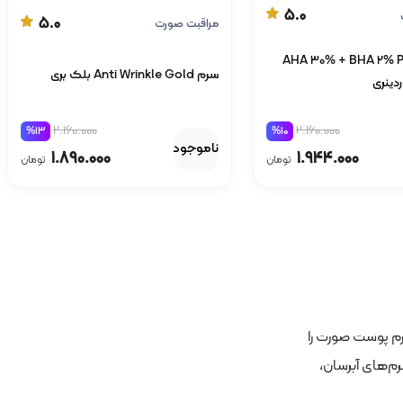
5.0
5.0
مراقبت صورت
AHA 30% + BHA 2% Peel
سرم Anti Wrinkle Gold بلک بری
2.160.000
2.160.000
%13
%10
ناموجود
1.890.000
1.944.000
تومان
تومان
رم پوست صورت را
م‌های آبرسان،