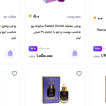
5.0
سرم پوست
مراقبت مو
0.0
روغن بنفشه Sweet Violet سالوته پرو
پکیج ویژه جوانساز پیرکاردین ( Pierre
مناسب پوست و مو با حجم 30 میلی
لیتر
لیتر
4.
1.400.000
%56
%25
1.
1.050.000
تومان
تومان