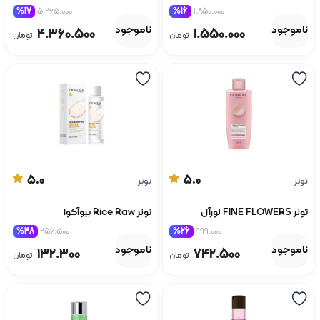
%17
5.265.000
%16
1.850.000
ناموجود
ناموجود
4.360.500
1.550.000
تومان
تومان
5.0
5.0
تونر
تونر
تونر FINE FLOWERS لورآل
تونر Rice Raw بیوآکوا
%48
256.500
%26
999.000
ناموجود
ناموجود
132.300
742.500
تومان
تومان