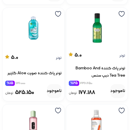
5.0
تونر
5.0
تونر
تونر پاک کننده Bamboo And
تونر پاک کننده صورت Aloe گارنیر
Tea Tree دیپ سنس
%15
621.000
%25
236.250
ناموجود
ناموجود
525.150
177.188
تومان
تومان