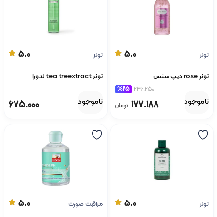
5.0
5.0
تونر
تونر
تونر rose دیپ سنس
تونر tea treextract لدورا
%25
236.250
ناموجود
ناموجود
675.000
177.188
تومان
5.0
5.0
تونر
مراقبت صورت