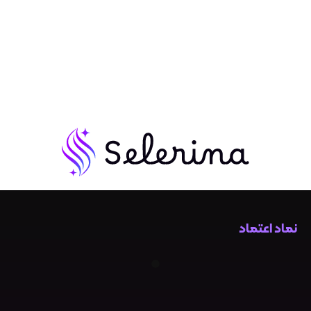
بقایای مواد آرایشی و سلول‌های مرده
از سطح پوست طراحی شده است.
استفاده مداوم از پاک کننده‌های
صورت باعث می‌شود پوست بهتر
تنفس کند و آماده جذب مواد مغذی
از سایر محصولات بهداشتی و
مراقبتی شود.
در زندگی روزمره، پوست ما به‌طور
مداوم در معرض آلودگی هوا، گرد و
غبار، تعریق، لوازم آرایشی و اشعه‌های
نماد اعتماد
محیطی قرار می‌گیرد. این عوامل
باعث انسداد منافذ پوست، ایجاد
جوش، کدری و پیری زودرس
می‌شوند. تنها شست‌وشو با آب،