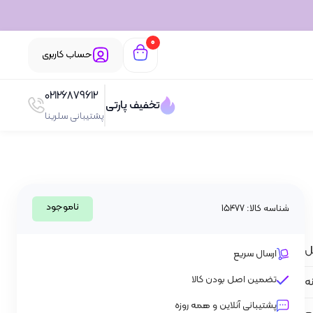
0
حساب کاربری
02126879612
تخفیف پارتی
پشتیبانی سلرینا
ناموجود
شناسه کالا: 15477
ارسال سریع
تضمین اصل بودن کالا
نه
پشتیبانی آنلاین و همه روزه