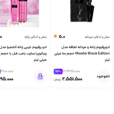
0
5.0
عطر و ادکلن مردانه
عطر و ادکلن زنانه
ادوپرفیوم زنانه و مردانه لطافه مدل
ادو پرفیوم جیبی زنانه الحمبرا مدل
Maahir Black Edition حجم 100 میلی
لیتر
میلی لیتر
300.000
3.645.000
%30
ناموجود
195.000
2.551.500
تومان