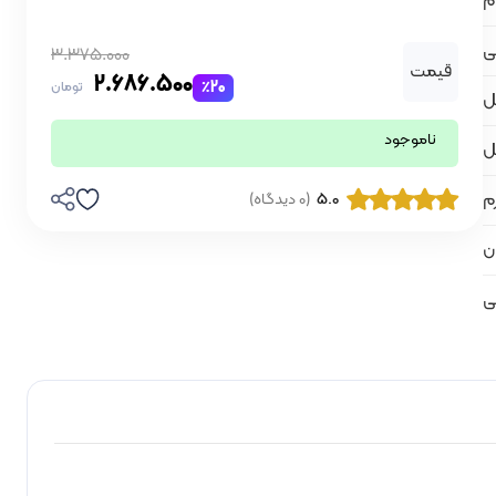
م
ی
3.375.000
قیمت
2.686.500
٪20
تومان
کل
ناموجود
ل
م
5.0
(0 دیدگاه)
ن
ی