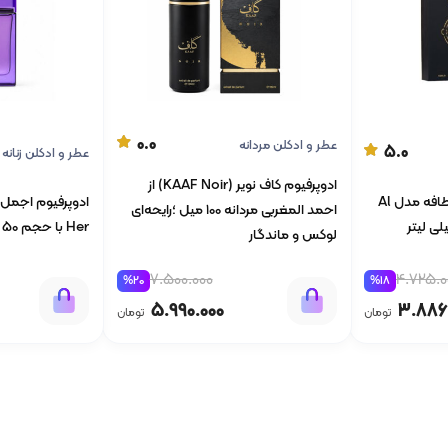
0.0
عطر و ادکلن مردانه
5.0
عطر و ادکلن زنانه
ادوپرفیوم کاف نویر (KAAF Noir) از
ادوپرفیوم زنانه و مردانه لطافه مدل Al
احمد المغربی مردانه 100 میل ؛رایحه‌ای
Her با حجم 50 میلی لیتر
لوکس و ماندگار
4.725.0
7.500.000
%18
%20
3.886
5.990.000
تومان
تومان