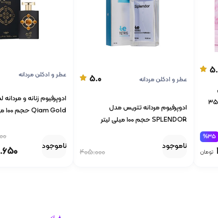
5.
عطر و ادکلن مردانه
5.0
عطر و ادکلن مردانه
ویکتوریا سکرت بامب شل با حجم 35
ادوپرفیوم مردانه تتریس مدل
Qiam Gold حجم 100 میلی لیتر
SPLENDOR حجم 100 میلی لیتر
00
%35
ناموجود
ناموجود
.650
405.000
تومان