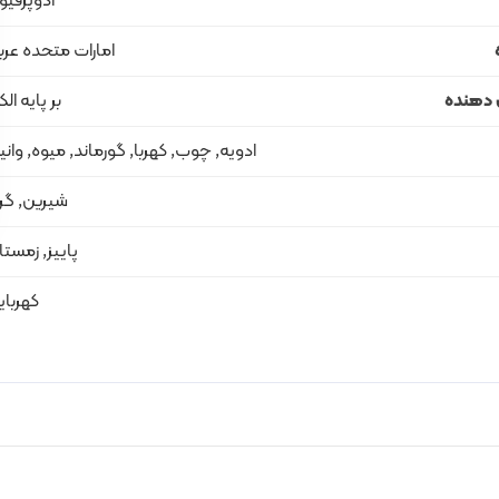
ادوپرفیو
امارات متحده عرب
 دهنده
بر پایه ال
ادویه, چوب, کهربا, گورماند, میوه, وانی
شیرین, گر
پاییز, زمستا
کهربای