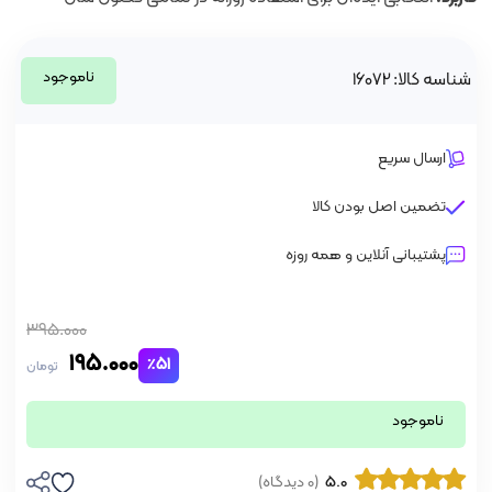
ناموجود
شناسه کالا: 16072
ارسال سریع
تضمین اصل بودن کالا
پشتیبانی آنلاین و همه روزه
395.000
195.000
٪51
تومان
ناموجود
5.0
(0 دیدگاه)