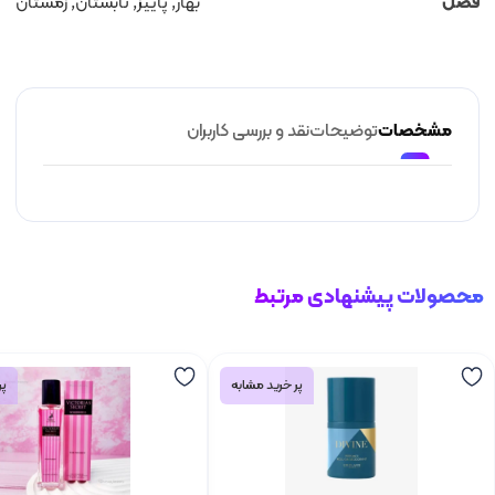
فصل
بهار, پاییز, تابستان, زمستان
مشخصات
توضیحات
نقد و بررسی کاربران
محصولات پیشنهادی مرتبط
پر خرید مشابه
پر