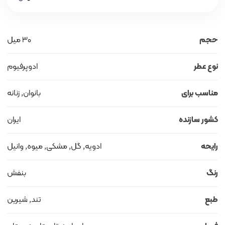
حجم
30 میل
نوع عطر
ادوپرفیوم
مناسب برای
بانوان, زنانه
کشور سازنده
ایران
رایحه
ادویه, گل, مشکی, میوه, وانیل
رنگ
بنفش
طبع
تند, شیرین