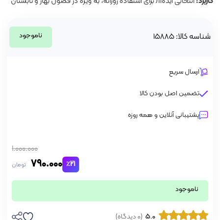
کاربرد:
انتخابی ایده‌آл برای استفاده روزانه، به ویژه در فصول بهار و تابستان
ناموجود
شناسه کالا: 15885
ارسال سریع
تضمین اصل بودن کالا
پشتیبانی آنلاین و همه روزه
1.000.000
790.000
٪21
تومان
ناموجود
5.0
(0 دیدگاه)