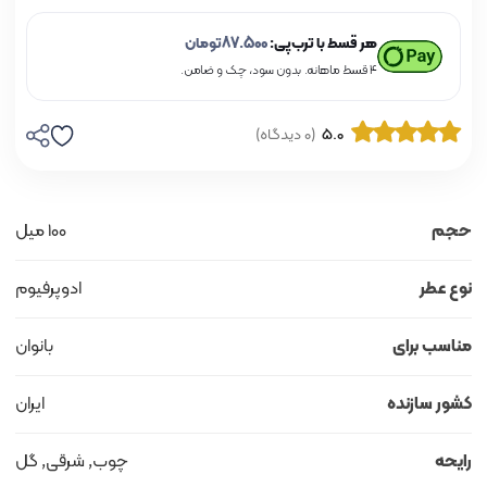
هر قسط با ترب‌پی:
87.500
تومان
۴ قسط ماهانه. بدون سود، چک و ضامن.
5.0
(0 دیدگاه)
حجم
100 میل
نوع عطر
ادوپرفیوم
مناسب برای
بانوان
کشور سازنده
ایران
رایحه
چوب, شرقی, گل