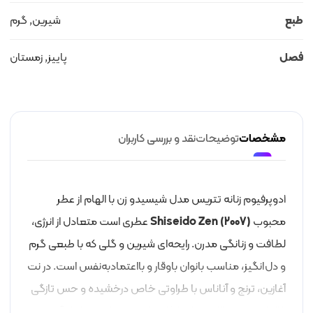
طبع
شیرین, گرم
فصل
پاییز, زمستان
مشخصات
توضیحات
نقد و بررسی کاربران
ادوپرفیوم زنانه تتریس مدل شیسیدو زن با الهام از عطر
محبوب
Shiseido Zen (2007)
عطری است متعادل از انرژی،
لطافت و زنانگی مدرن. رایحه‌ای شیرین و گلی که با طبعی گرم
و دل‌انگیز، مناسب بانوان با‌وقار و با‌اعتماد‌به‌نفس است. در نت
آغازین، ترنج و آناناس با طراوتی خاص درخشیده و حس تازگی
را القا می‌کنند. قلب عطر با گل‌های رز، بنفشه و نیلوفر آبی