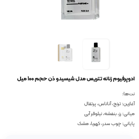
ادوپرفیوم زنانه تتریس مدل شیسیدو ذن حجم 100 میل
نت‌ها:
آغازین: ترنج، آناناس، پرتقال
میانی: رز، بنفشه، نیلوفر آبی
پایانی: چوب سدر، کهربا، مشک