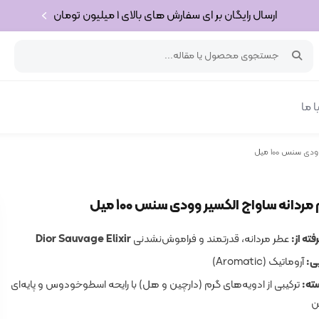
ارسال رایگان بر ای سفارش های بالای 1 میلیون تومان
 ما
 سنس 100 میل
ردانه ساواج الکسیر وودی سنس 100 میل
فته از:
عطر مردانه، قدرتمند و فراموش‌نشدنی
Dior Sauvage Elixir
ی:
آروماتیک (Aromatic)
ته:
ترکیبی از ادویه‌های گرم (دارچین و هل) با رایحه اسطوخودوس و پایه‌ای
ن