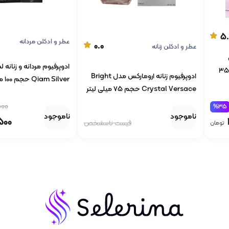
5.
عطر و ادکلن مردانه
0.0
عطر و ادکلن زنانه
ویکتوریا سکرت بامب شل با حجم 35
ادوپرفیوم زنانه ارومارکس مدل Bright
Qiam Silver حجم 100 میلی لیتر
Crystal Versace حجم 75 میلی لیتر
000
%35
ناموجود
ناموجود
500
قیمت نامشخص
تومان