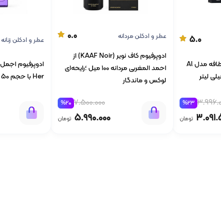
0.0
عطر و ادکلن مردانه
5.0
عطر و ادکلن زنانه
ادوپرفیوم کاف نویر (KAAF Noir) از
ادوپرفیوم مردانه و زنانه لطافه مدل Al
احمد المغربی مردانه 100 میل ؛رایحه‌ای
Her با حجم 50 میلی لیتر
لوکس و ماندگار
3.996.
7.500.000
%23
%20
3.091.
5.990.000
تومان
تومان