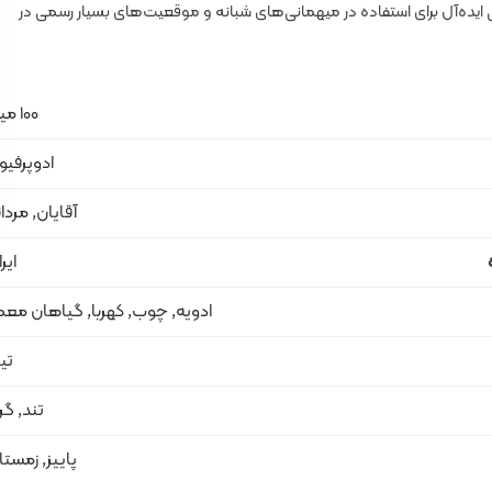
 ایده‌آل برای استفاده در میهمانی‌های شبانه و موقعیت‌های بسیار رسمی در
100 میل
ادوپرفیو
آقایان, مردا
ایر
ادویه, چوب, کهربا, گیاهان معط
تیر
تند, گر
پاییز, زمستا