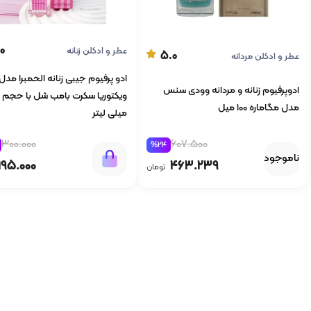
0
عطر و ادکلن زنانه
5.0
عطر و ادکلن مردانه
ادو پرفیوم جیبی زنانه الحمبرا مدل
ادوپرفیوم زنانه و مردانه وودی سنس
مدل مگاماره 100 میل
میلی لیتر
607.500
300.000
%24
ناموجود
463.239
195.000
تومان