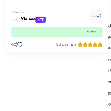
950.000
قیمت
610.000
٪36
تومان
ناموجود
م
5.0
(0 دیدگاه)
نه
ان
ر
ه
م
ن