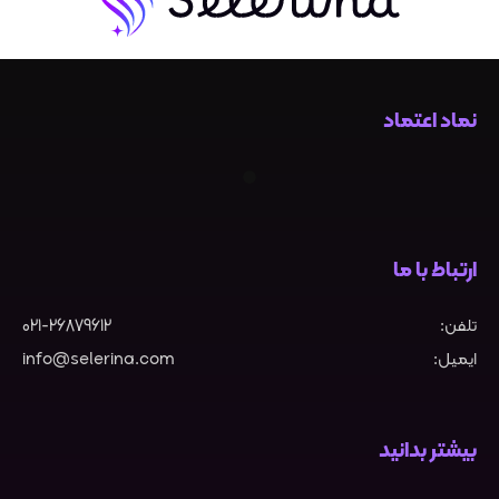
نماد اعتماد
ارتباط با ما
تلفن:
021-26879612
ایمیل:
info@selerina.com
بیشتر بدانید