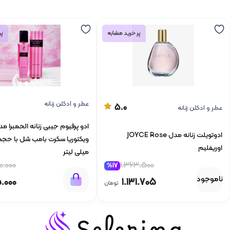
پر خرید مشابه
پر
عطر و ادکلن زنانه
5.0
عطر و ادکلن زنانه
ادو پرفیوم جیبی زنانه الحمبرا م
ادوتویلت زنانه مدل JOYCE Rose
اوریفلیم
میلی لیتر
1.363.500
0.000
%17
ناموجود
1.131.705
5.000
تومان