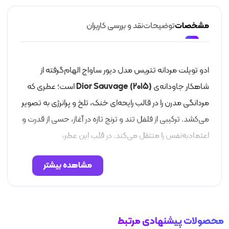
مشخصات
توضیحات
نقد و بررسی کاربران
ادو تویلت مردانه تتریس مدل دیور ساواج الهام‌گرفته از
شاهکار جاودانه‌ی
Dior Sauvage (2015)
است؛ عطری که
مردانگی مدرن را در قالب رایحه‌ای خنک، تلخ و پرانرژی به تصویر
می‌کشد. ترکیبی از فلفل تند و ترنج تازه در آغاز، حسی از قدرت و
اعتماد‌به‌نفس را منتقل می‌کند. در قلب این عطر،
اسطوخودوس، نعناع هندی و فلفل سیچوان فضایی معطر و
مشاهده بیشتر
مردانه می‌سازند و در پایان، نت‌های سدر و آمبروکسان عمق و
ماندگاری خاصی به رایحه می‌بخشند.
محصولات پیشنهادی مرتبط