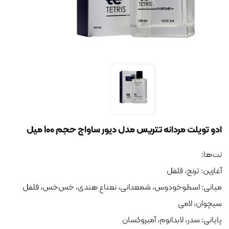
ادو تویلت مردانه تتریس مدل دیور ساواج حجم 100 میل
نت‌ها:
آغازین: ترنج، فلفل
میانی: اسطوخودوس، شمعدانی، نعناع هندی، خس‌خس، فلفل
سیچوان، لامی
پایانی: سدر، لابدانوم، آمبروکسان