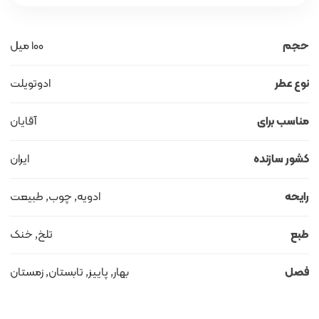
حجم
100 میل
نوع عطر
ادوتویلت
مناسب برای
آقایان
کشور سازنده
ایران
رایحه
ادویه, چوب, طبیعت
طبع
تلخ, خنک
فصل
بهار, پاییز, تابستان, زمستان