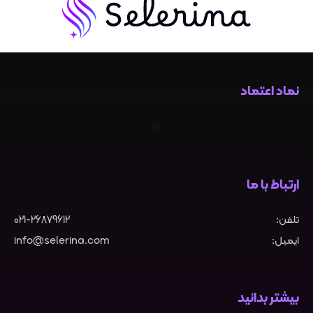
نماد اعتماد
ارتباط با ما
تلفن:
021-26879612
ایمیل:
info@selerina.com
بیشتر بدانید