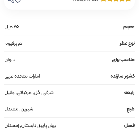
حجم
25 میل
نوع عطر
ادوپرفیوم
مناسب برای
بانوان
کشور سازنده
امارات متحده عربی
رایحه
شرقی, گل, مرکباتی, وانیل
طبع
شیرین, معتدل
فصل
بهار, پاییز, تابستان, زمستان