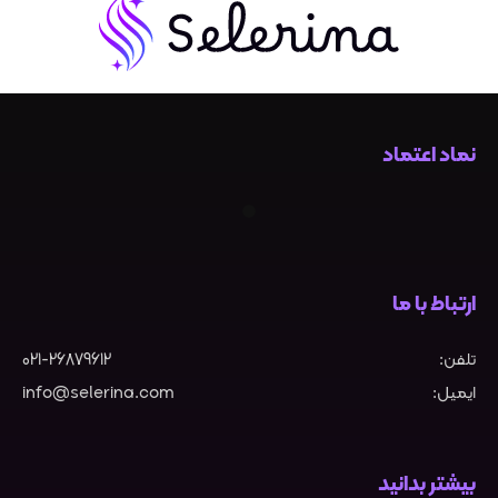
نماد اعتماد
ارتباط با ما
تلفن:
021-26879612
ایمیل:
info@selerina.com
بیشتر بدانید