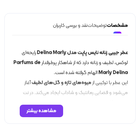
مشخصات
توضیحات
نقد و بررسی کاربران
عطر جیبی زنانه نایس پاپت مدل Delina Marly
رایحه‌ای
لوکس، لطیف و زنانه دارد که از شاهکار پرطرفدار
Parfums de
Marly Delina
الهام گرفته شده است.
این عطر با ترکیبی از
میوه‌های تازه و گل‌های لطیف
آغاز
می‌شود و فضایی رمانتیک و شاداب ایجاد می‌کند. در نت
میانی،
گل رز و صدتومانی
عطر را به اوج لطافت می‌برند، در
مشاهده بیشتر
حالی‌که در پایان،
وانیل و مشک
گرما و عمق خاصی به رایحه
می‌بخشند.
رایحه‌ی
شیرین، گلی و میوه‌ای Delina Marly
حس لطافت