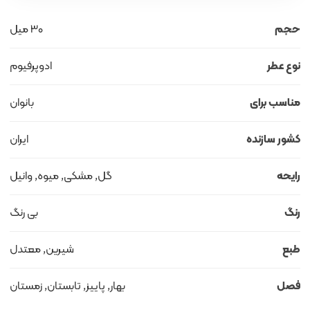
حجم
30 میل
نوع عطر
ادوپرفیوم
مناسب برای
بانوان
کشور سازنده
ایران
رایحه
گل, مشکی, میوه, وانیل
رنگ
بی رنگ
طبع
شیرین, معتدل
فصل
بهار, پاییز, تابستان, زمستان