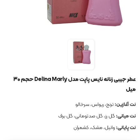
عطر جیبی زنانه نایس پاپت مدل Delina Marly حجم 30
میل
نت آغازین:
ترنج، ریواس، سرخالو
نت میانی:
گل رز، گل صدتومانی، گل برف
نت پایانی:
وانیل، مشک، کشمران