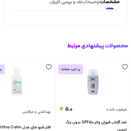
مشخصات
توضیحات
نقد و بررسی کاربران
محصولات پیشنهادی مرتبط
پر خرید مشابه
پر
5.0
مرطوب کننده
بهداشتی و مراقبتی
ضد آفتاب فیوژن واتر SPF50 بدون رنگ
افتر شیو مای مدل Ultra Calm
ایزدین