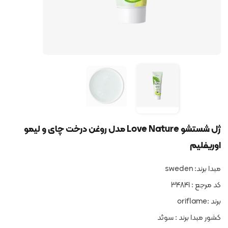
ژل شستشو Love Nature مدل روغن درخت چای و لیمو
اوریفلیم
مبدا برند: sweden
کد مرجع : 34841
برند :oriflame
کشور مبدا برند : سوئد