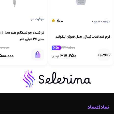
مراقبت مو
5.0
مراقبت صورت
فر کننده 
کرم ضدآفتاب ژیناژن مدل فیوژن لیکوئید
سایز 25 میلی متر
634.500
00.000
%50
ناموجود
317.250
500.000
تومان
نماد اعتماد