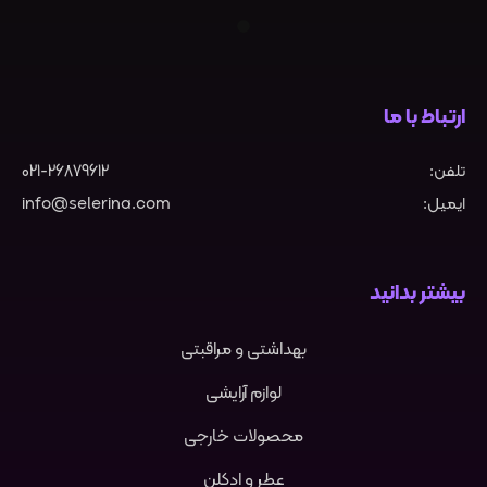
ارتباط با ما
تلفن:
021-26879612
ایمیل:
info@selerina.com
بیشتر بدانید
بهداشتی و مراقبتی
لوازم آرایشی
محصولات خارجی
عطر و ادکلن