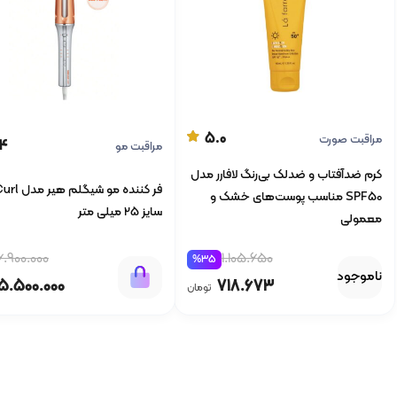
5.0
مراقبت صورت
.4
مراقبت مو
کرم ضدآفتاب و ضدلک بی‌رنگ لافارر مدل
فر کننده مو شیگلم
SPF50 مناسب پوست‌های خشک و
سایز 25 میلی متر
معمولی
6.900.000
1.105.650
%35
ناموجود
5.500.000
718.673
تومان