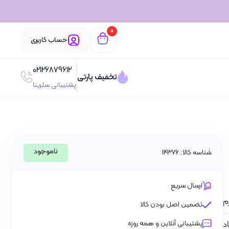
0
حساب کاربری
02126879612
تخفیف پارتی
پشتیبانی سلرینا
ناموجود
شناسه کالا: 14376
ارسال سریع
م
تضمین اصل بودن کالا
پشتیبانی آنلاین و همه روزه
اد