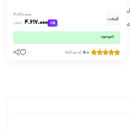
4.860.000
قیمت
4.617.000
٪5
ی
تومان
ناموجود
5.0
(0 دیدگاه)