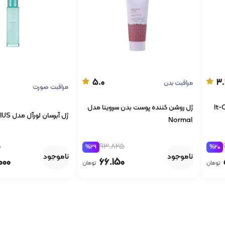
5.0
3
مراقبت بدن
مراقبت صورت
 هیر مدل It-Curl
ژل روشن کننده پوست بدن سروینا مدل
ژل آبرسان لورآل مدل HYDRA GENIUS
Normal
0
93.825
%29
%20
ناموجود
ناموجود
000
66.150
تومان
تومان