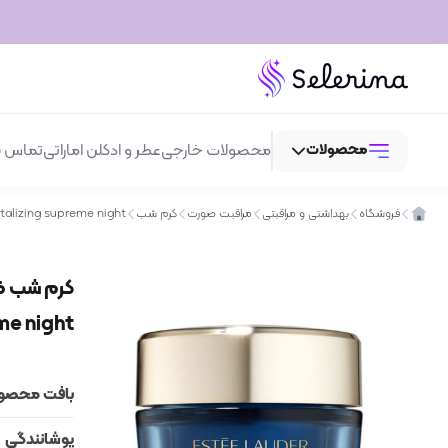
محصولات
محصولات خارجی
عطر و ادکلن اماراتی
تماس با
فروشگاه
بهداشتی و مراقبتی
مراقبت صورت
کرم شب
کرم شب ضد چروک جوانساز و لیفتینگ استی لادر مدل g supreme night
عطر و ادکلن
لوازم آرایش
me night
بهداشتی و مراقبتی
اسپری
بافت محصو
پوشانندگی