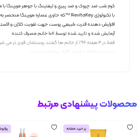
کرم شب ضد چروک و ضد پيري و لیفتینگ با جوهر مورینگا با
با تکنولوژی RevitaKey ™که حاوی عصاره مورینگا منحصر به فرد است
افزایش دهنده قدرت طبیعی پوست جهت تقویت کلاژن و الاست
آزمایش شده و تایید شده توسط 107 خانم مصرف کننده
فقط در 4 هفته 96٪ از خانم ها گفتند پوستشان قوی تر می شود
بهبود استحکام و کشش قابل مشاهده پوست
از بین برنده علائم خستگی و کم آبی پوست
ایجاد پوستی نرم تر، مستحکم تر ، روشن تر و جوان تر
محصول سفید رنگی است و عطر فوق العاده ای دارد
در برابر رادیکال های آزاد، عوامل خارجی، استرس و تنش از پو
آسیب های پوست را کاهش داده و مانع پیدایش آثار جدید پیر
محصولات پیشنهادی مرتبط
جلوه ی زیبا، جوان و لطیف به پوست می دهد
پر خرید مشابه
پرفروش