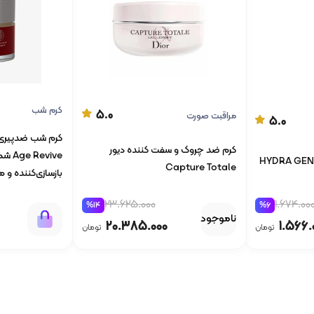
کرم شب
5.0
مراقبت صورت
5.0
کرم ضد چروک و سفت کننده دیور
Capture Totale
بازسازی‌کننده و
1.674.00
23.625.000
%6
%14
ناموجود
1.566.
20.385.000
تومان
تومان