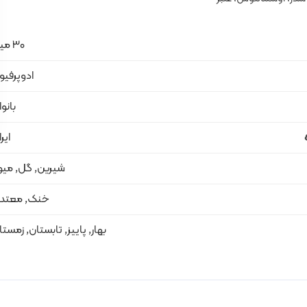
30 میل
ادوپرفیو
بانو
ایر
شیرین, گل, میو
خنک, معتد
بهار, پاییز, تابستان, زمست