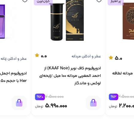
پر امتیاز
گران‌ترین
0.0
عطر و ادکلن مردانه
5.0
عطر و ادکلن زنانه
ادوپرفیوم کاف نویر (KAAF Noir) از
ادوپرفیوم اسد Bourbon مردانه لطافه
احمد المغربی مردانه 100 میل ؛رایحه‌ای
Her با حجم 50 میلی لیتر
لوکس و ماندگار
2.500.0
7.500.000
%12
%20
2.200.
5.990.000
تومان
تومان