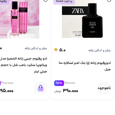
پر خرید مشابه
پرفروش
0
عطر و ادکلن زنانه
5.0
عطر و ادکلن زنانه
ادو پرفیوم جیبی زنانه الحمبرا مدل
ادوپرفیوم زنانه زارا بلک امبر اسکلاره 100
میل
میلی لیتر
710.000
300.000
%45
ناموجود
390.000
195.000
تومان