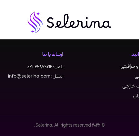
نید
ارتباط با ما
 مراقبتی
تلفن:
021-26879612
شی
ایمیل:
info@selerina.com
 خارجی
لن
© 2026 Selerina. All rights reserved.