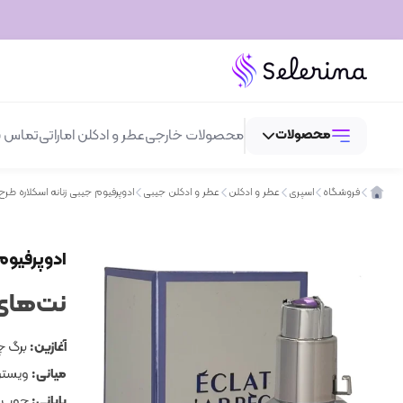
محصولات
محصولات خارجی
عطر و ادکلن اماراتی
تماس با
فروشگاه
اسپری
عطر و ادکلن
عطر و ادکلن جیبی
ادوپرفیوم جیبی زنانه اسکلاره طرح اکلت ل
عطر و ادکلن
ادوپرفیوم جی
لوازم آرایش
نت‌های 
بهداشتی و مراقبتی
اسپری
آغازین:
برگ چ
میانی:
ویستری
پایانی:
چوب سد