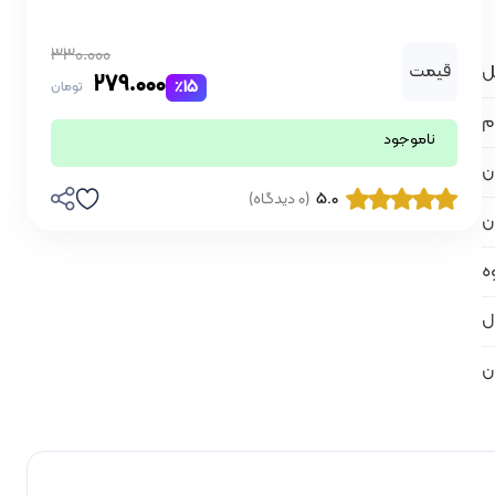
330.000
قیمت
279.000
٪15
تومان
م
ناموجود
ان
5.0
(0 دیدگاه)
ان
ه
ل
ان