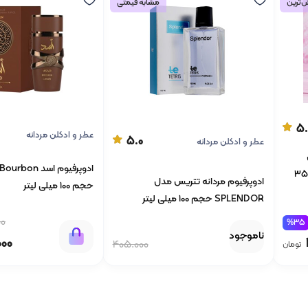
‌ترین
مشابه قیمتی
5.
عطر و ادکلن مردانه
5.0
عطر و ادکلن مردانه
ویکتوریا سکرت بامب شل با حجم 35
ادوپرفیوم مردانه تتریس مدل
حجم 100 میلی لیتر
SPLENDOR حجم 100 میلی لیتر
00
%35
ناموجود
000
405.000
تومان