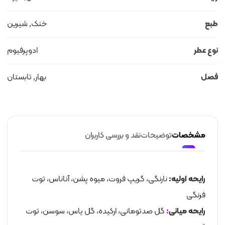
طبع
خنک, شیرین
نوع عطر
ادوپرفیوم
فصل
بهار, تابستان
مشخصات
توضیحات
نقد و بررسی کاربران
رایحه اولیه:
نارنگی، گریپ فروت، میوه پشن، آناناس، توت
فرنگی
رایحه میانی
:
گل صدتومانی، ارکیده، گل یاس، سوسن، توت