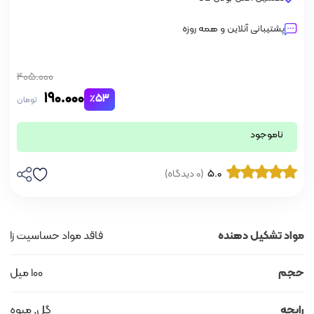
پشتیبانی آنلاین و همه روزه
405.000
190.000
٪53
تومان
ناموجود
5.0
(0 دیدگاه)
مواد تشکیل دهنده
فاقد مواد حساسیت زا
حجم
100 میل
رایحه
گل, میوه