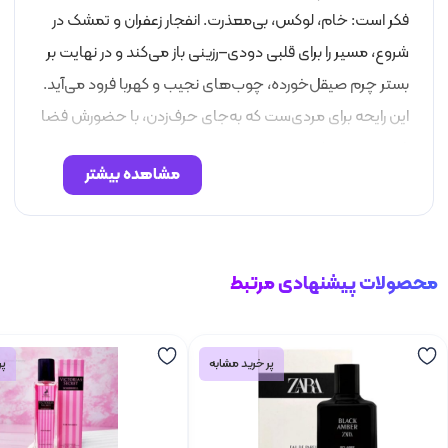
فکر است: خام، لوکس، بی‌معذرت. انفجار زعفران و تمشک در
شروع، مسیر را برای قلبی دودی–رزینی باز می‌کند و در نهایت بر
بستر چرم صیقل‌خورده، چوب‌های نجیب و کهربا فرود می‌آید.
این رایحه برای مردی‌ست که به‌جای حرف‌زدن، با حضورش فضا
را مدیریت می‌کند.
مشاهده بیشتر
محصولات پیشنهادی مرتبط
پر خرید مشابه
پر