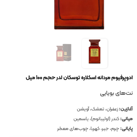
ادوپرفیوم مردانه اسکلاره توسکان لدر حجم 100 میل
نت‌های بویایی
آغازین:
زعفران، تمشک، آویشن
میانی:
کندر (اولیبانوم)، یاسمین
پایانی:
چرم، جیر، کهربا، چوب‌های معطر