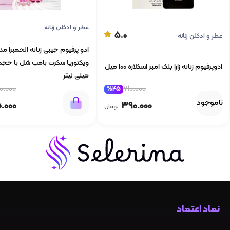
عطر و ادکلن زنانه
5.0
عطر و ادکلن زنانه
ادو پرفیوم جیبی زنانه الحمبرا م
ادوپرفیوم زنانه زارا بلک امبر اسکلاره 100 میل
میلی لیتر
710.000
0.000
%45
ناموجود
390.000
5.000
تومان
نماد اعتماد