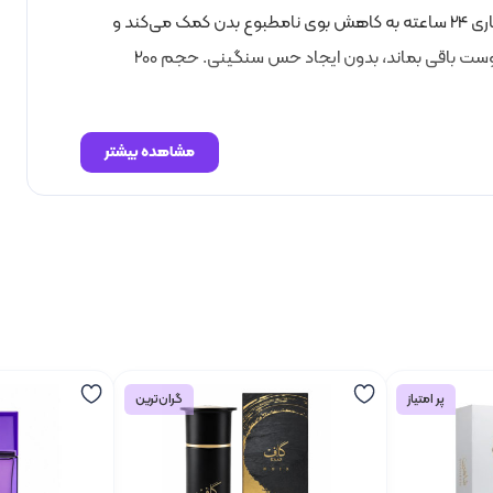
اسپری بدن زنانه اسکلاره مدل Telegram با رایحه‌ای خنک، انتخابی مناسب برای استفاده روزانه و فصول گرم سال است. این اسپری با ماندگاری 24 ساعته به کاهش بوی نامطبوع بدن کمک می‌کند و
حس طراوت و شادابی را در طول روز حفظ می‌کند. وجود ترکیبات معطر و عصاره‌های خوشبو باعث می‌شود رایحه‌ای سبک و دلنشین روی پوست باقی بماند، بدون ایجاد حس سنگینی. حجم 200
مشاهده بیشتر
پر امتیاز
گران‌ترین