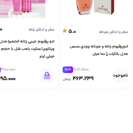
0
عطر و ادکلن زنانه
5.0
عطر و ادکلن مردانه
ادو پرفیوم جیبی زنانه الحمبرا مدل
ادوپرفیوم زنانه و مردانه وودی سنس
مدل باکارات رژ 100 میل
میلی لیتر
607.500
300.000
%24
ناموجود
463.239
195.000
تومان