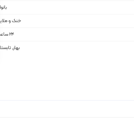
بانو
خنک و ملای
24 ساعت
بهار, تابستا