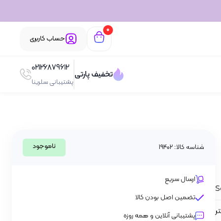
0
حساب کاربری
02126879612
تخفیف پارتی
پشتیبانی سلرینا
ناموجود
شناسه کالا: 19402
ارسال سریع
S
تضمین اصل بودن کالا
پشتیبانی آنلاین و همه روزه