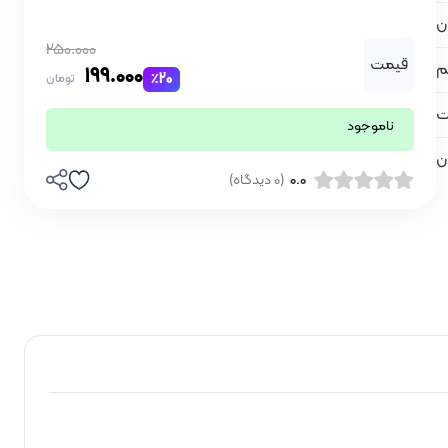
ان
250.000
قیمت
م
199.000
٪20
تومان
ناموجود
ن
0.0
(0 دیدگاه)