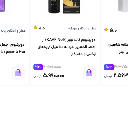
0.0
عطر و ادکلن مردانه
5.0
عطر و ادکلن زنانه
ادوپرفیوم کاف نویر (KAAF Noir) از
 لطافه شاهین
احمد المغربی مردانه 100 میل ؛رایحه‌ای
Her با حجم 50 میلی لیتر
لوکس و ماندگار
3.375.
7.500.000
%24
%20
2.563
5.990.000
تومان
تومان